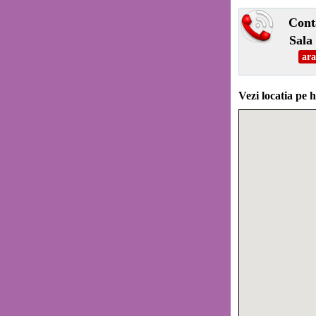
Cont
Sala
ara
Vezi locatia pe h