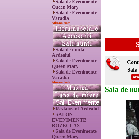
Sala de Evenimente
Queen Mary
Sala de Evenimente
Varadia
Afiseaza toate
S
Sala de nunta
Ardealul
Sala de Evenimente
Cont
Queen Mary
Sala
Sala de Evenimente
Varadia
ara
Afiseaza toate
Sala de nu
Restaurant Ardealul
SALON
EVENIMENTE
ROZECLAS
Sala de Evenimente
Queen Mary