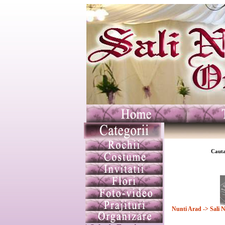
Cauta
Nunti Arad
-> Sali 