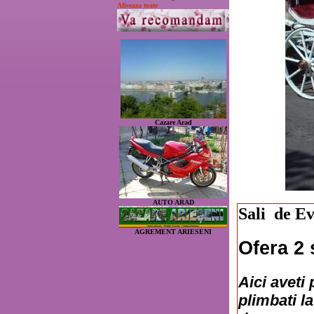
Afiseaza toate
Cazare Arad
AUTO ARAD
Sali de E
AGREMENT ARIESENI
Ofera 2 
Aici aveti 
plimbati l