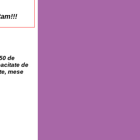
tam!!!
150 de
acitate de
ate, mese