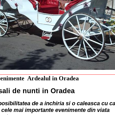
venimente Ardealul in Oradea
sali de nunti in Oradea
posibilitatea de a inchiria si o caleasca cu c
a cele mai importante evenimente din viata