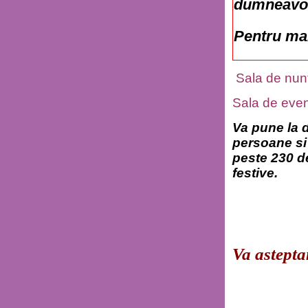
dumneavoa
Pentru mai
Sala de nunti
Sala de even
Va pune la d
persoane si
peste 230 de
festive.
Va astept