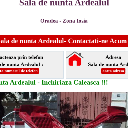
Sala de nunta Ardealul
Oradea - Zona Iosia
ala de nunta Ardealul- Contactati-ne Acum 
acteaza prin telefon
Adresa
 de nunta Ardealul :
Sala de nunta Ard
ta numarul de telefon
arata adresa
nta Ardealul - Inchiriaza Caleasca !!!