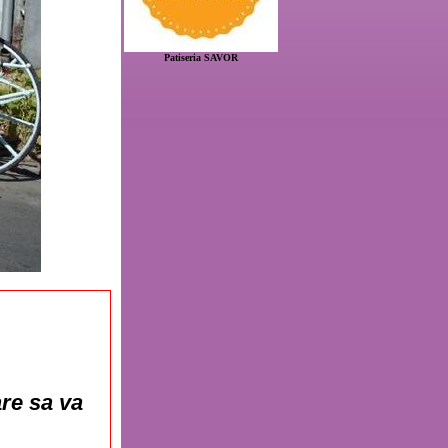
Patiseria SAVOR
are sa va