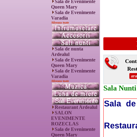
Sala de Evenimente
Queen Mary
Sala de Evenimente
Varadia
Afiseaza toate
Sala de nunta
Ardealul
Sala de Evenimente
Cont
Queen Mary
Res
Sala de Evenimente
Varadia
ara
Afiseaza toate
Sala Nunti
Sala de
Restaurant Ardealul
SALON
EVENIMENTE
Restaur
ROZECLAS
Sala de Evenimente
Queen Mary