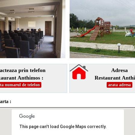
acteaza prin telefon
Adresa
taurant Anthimos :
Restaurant Anth
ta numarul de telefon
arata adresa
arta :
This page can't load Google Maps correctly.