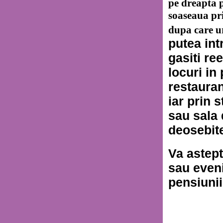
pe dreapta 
soaseaua pr
dupa care u
putea int
gasiti re
locuri in
restauran
iar prin 
sau sala 
deosebite
Va astept
sau even
pensiuni