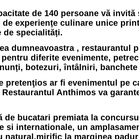
acitate de 140 persoane vă invită 
 de experiențe culinare unice print
 de specialități.
ea dumneavoastra , restaurantul po
 pentru diferite evenimente, petrec
 nunți, botezuri, întâlniri, banchete
e pretenţios ar fi evenimentul pe c
i Restaurantul Anthimos va garant
 de bucatari premiata la concursu
e si internationale, un amplasamen
 natural,mirific la marginea paduri