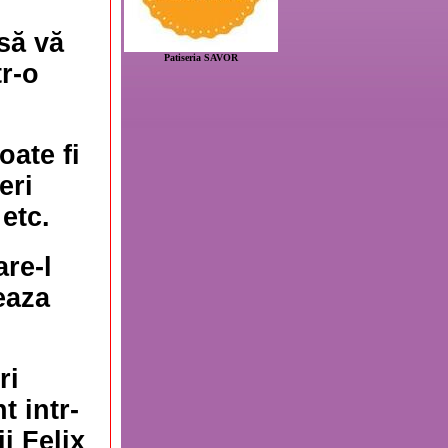
să vă
Patiseria SAVOR
r-o
ate fi
eri
 etc.
are-l
eaza
ri
t intr-
i Felix