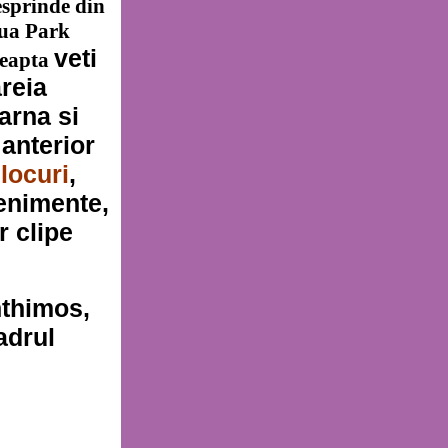
esprinde din
qua Park
veti
reapta
reia
arna si
anterior
locuri
,
venimente,
r clipe
nthimos,
adrul