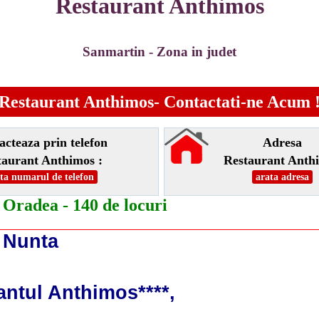
Restaurant Anthimos
Sanmartin - Zona in judet
Restaurant Anthimos- Contactati-ne Acum 
acteaza prin telefon
Adresa
taurant Anthimos :
Restaurant Anth
ta numarul de telefon
arata adresa
 Oradea - 140 de locuri
 Nunta
antul Anthimos****,