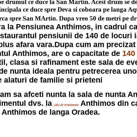
pe drumul ce duce la San Martin. Acest drum se d
incipala ce duce spre Deva si coboara pe langa A
rca spre San MArtin. Dupa vreo 50 de metri pe d
ra la Pensiunea Anthimos, in cadrul ca
estaurantul pensiunii de 140 de locuri i
 plus afara vara.Dupa cum am precizat 
tul Anthimos, a
re o capacitate de
140 
stil, clasa si rafinament este sala de e
de nunta ideala pentru petrecerea uno
 alaturi de familie si prieteni
am sa afceti nunta la sala de nunta A
imentul dvs. la
Anthimos din c
sala de evenimente
i Anthimos de langa Oradea.