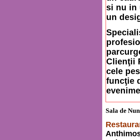
si nu in
un desig
Specialiş
profesio
parcurge
Clienţii
cele pes
funcţie 
evenime
Sala de Nu
Restaura
Anthimos,