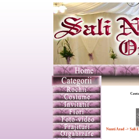
Cauta
Nunti Arad
-> Sali 