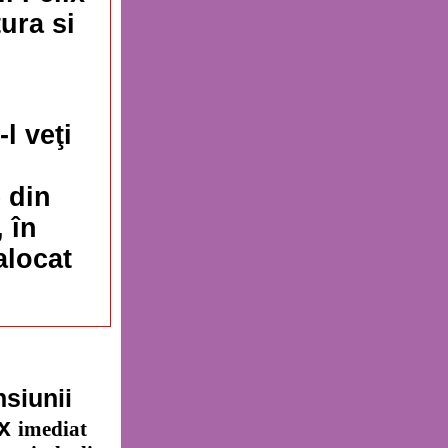
tura si
l veţi
 din
 în
alocat
siunii
ix
imediat