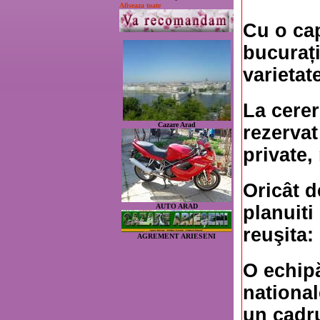
Afiseaza toate
Cu o cap
bucurați
varietate
La cerer
Cazare Arad
rezervat
private,
Oricât d
planuit
AUTO ARAD
reuşita:
AGREMENT ARIESENI
O echipă
national
un cadru