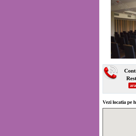
Cont
Res
ara
Vezi locatia pe h