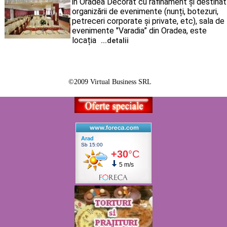
in Oradea Decorat cu rafinament și destinat
organizării de evenimente (nunți, botezuri,
petreceri corporate și private, etc), sala de
evenimente "Varadia” din Oradea, este
locația
...detalii
©2009 Virtual Business SRL