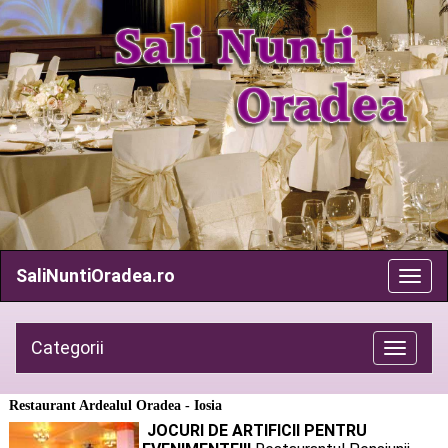
SaliNuntiOradea.ro
Categorii
Toggle
navigatio
Restaurant Ardealul Oradea - Iosia
JOCURI DE ARTIFICII PENTRU