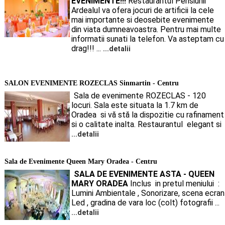
EVENIMENTE!!!
Restaurantul Pensiunii
Ardealul va ofera jocuri de artificii la cele
mai importante si deosebite evenimente
din viata dumneavoastra. Pentru mai multe
informatii sunati la telefon. Va asteptam cu
drag!!! ...
...detalii
SALON EVENIMENTE ROZECLAS Sinmartin - Centru
Sala de evenimente ROZECLAS - 120
locuri. Sala este situata la 1.7 km de
Oradea si vă stă la dispozitie cu rafinament
si o calitate inalta. Restaurantul elegant si
...detalii
Sala de Evenimente Queen Mary Oradea - Centru
SALA DE EVENIMENTE ASTA - QUEEN
MARY ORADEA
Inclus in pretul meniului :
Lumini Ambientale , Sonorizare, scena ecran
Led , gradina de vara loc (colt) fotografii ...
...detalii