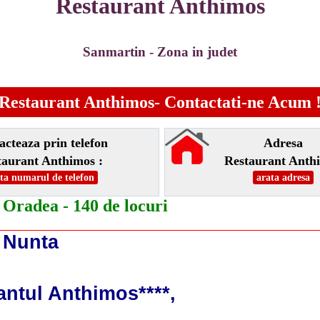
Restaurant Anthimos
Sanmartin - Zona in judet
Restaurant Anthimos- Contactati-ne Acum 
acteaza prin telefon
Adresa
taurant Anthimos :
Restaurant Anth
ta numarul de telefon
arata adresa
 Oradea - 140 de locuri
 Nunta
antul Anthimos****,