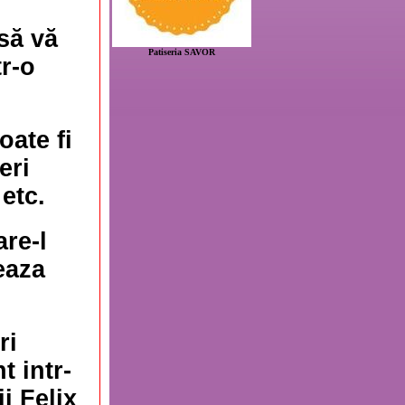
să vă
Patiseria SAVOR
r-o
ate fi
eri
 etc.
are-l
eaza
ri
t intr-
i Felix