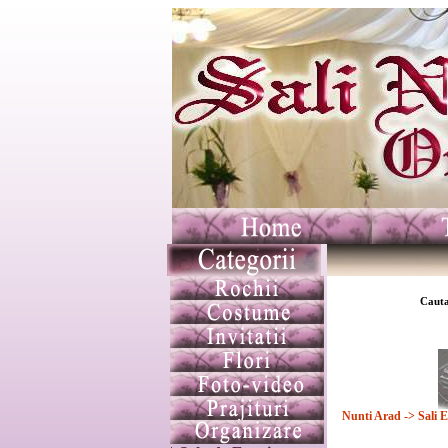
Cauta
Nunti Arad
-> Sali 