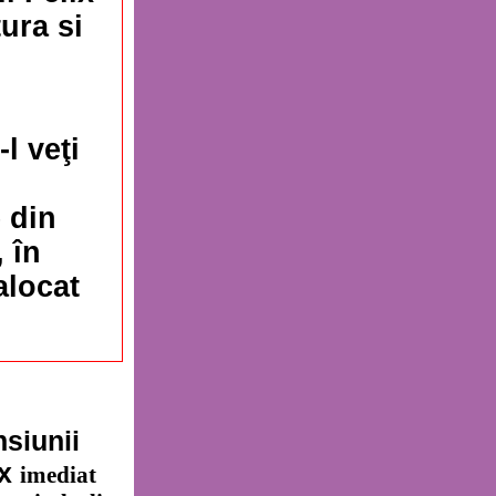
tura si
l veţi
 din
 în
alocat
siunii
ix
imediat