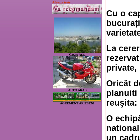
Afiseaza toate
Cu o cap
bucurați
varietate
La cerer
Cazare Arad
rezervat
private,
Oricât d
planuit
AUTO ARAD
reuşita:
AGREMENT ARIESENI
O echipă
national
un cadru