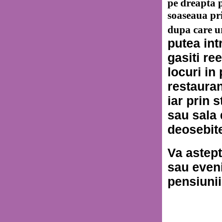
pe dreapta 
soaseaua pr
dupa care u
putea int
gasiti re
locuri in
restauran
iar prin 
sau sala 
deosebite
Va astept
sau even
pensiuni