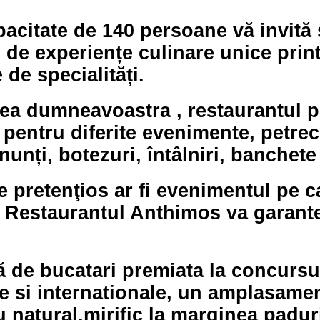
acitate de 140 persoane vă invită 
 de experiențe culinare unice print
 de specialități.
ea dumneavoastra , restaurantul po
 pentru diferite evenimente, petrec
 nunți, botezuri, întâlniri, banchete
e pretenţios ar fi evenimentul pe c
i Restaurantul Anthimos va garant
 de bucatari premiata la concursu
e si internationale, un amplasamen
 natural,mirific la marginea paduri