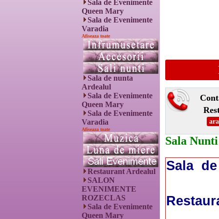
Sala de Evenimente
Queen Mary
Sala de Evenimente
Varadia
Afiseaza toate
Sala de nunta
Ardealul
Sala de Evenimente
Cont
Queen Mary
Res
Sala de Evenimente
Varadia
ara
Afiseaza toate
Sala Nunti
Sala de
Restaurant Ardealul
SALON
EVENIMENTE
Restaur
ROZECLAS
Sala de Evenimente
Queen Mary