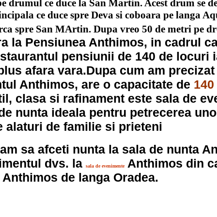
pe drumul ce duce la San Martin. Acest drum se d
incipala ce duce spre Deva si coboara pe langa A
rca spre San MArtin. Dupa vreo 50 de metri pe d
ra la Pensiunea Anthimos, in cadrul ca
estaurantul pensiunii de 140 de locuri i
 plus afara vara.Dupa cum am precizat 
tul Anthimos, a
re o capacitate de
140 
stil, clasa si rafinament este sala de e
de nunta ideala pentru petrecerea uno
 alaturi de familie si prieteni
am sa afceti nunta la sala de nunta A
imentul dvs. la
Anthimos din c
sala de evenimente
i Anthimos de langa Oradea.