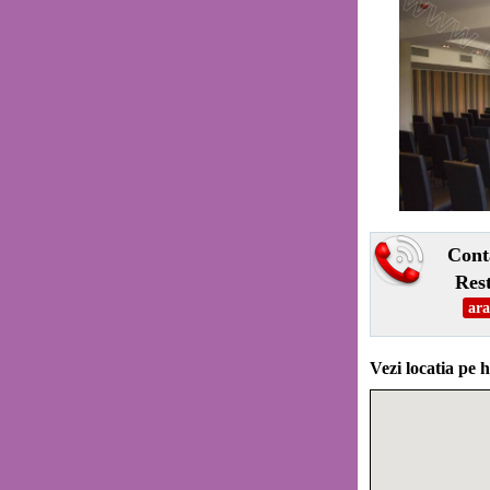
Cont
Res
ara
Vezi locatia pe h