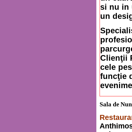
si nu in
un desig
Specialiş
profesio
parcurge
Clienţii
cele pes
funcţie 
evenime
Sala de Nu
Restaura
Anthimos,