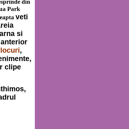
esprinde din
qua Park
veti
reapta
reia
arna si
anterior
locuri
,
venimente,
r clipe
nthimos,
adrul