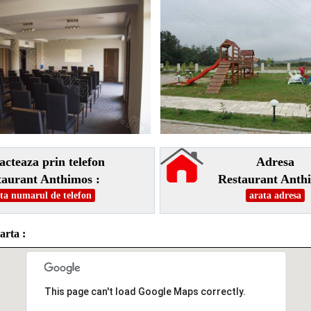
acteaza prin telefon
Adresa
taurant Anthimos :
Restaurant Anth
ta numarul de telefon
arata adresa
arta :
This page can't load Google Maps correctly.