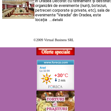
in Oradea Decorat cu rafinament și destinat
organizării de evenimente (nunți, botezuri,
petreceri corporate și private, etc), sala de
evenimente "Varadia” din Oradea, este
locația
...detalii
©2009 Virtual Business SRL