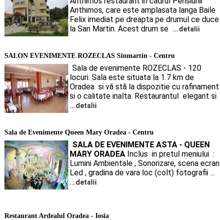
Anthimos restaurant in cadrul Pensiunii
Anthimos, care este amplasata langa Baile
Felix imediat pe dreapta pe drumul ce duce
la San Martin. Acest drum se
...detalii
SALON EVENIMENTE ROZECLAS Sinmartin - Centru
Sala de evenimente ROZECLAS - 120
locuri. Sala este situata la 1.7 km de
Oradea si vă stă la dispozitie cu rafinament
si o calitate inalta. Restaurantul elegant si
...detalii
Sala de Evenimente Queen Mary Oradea - Centru
SALA DE EVENIMENTE ASTA - QUEEN
MARY ORADEA
Inclus in pretul meniului :
Lumini Ambientale , Sonorizare, scena ecran
Led , gradina de vara loc (colt) fotografii ...
...detalii
Restaurant Ardealul Oradea - Iosia