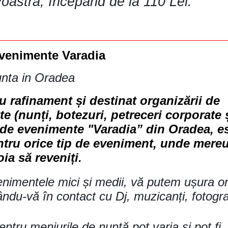
astră, începând de la 110 Lei.
venimente Varadia
unta in Oradea
u rafinament și destinat organizării de
e (nunți, botezuri, petreceri corporate ș
a de evenimente "Varadia” din Oradea, es
ntru orice tip de eveniment, unde mereu
ia să reveniți.
nimentele mici și medii, vă putem ușura o
ându-vă în contact cu Dj, muzicanți, fotogra
entru meniurile de nuntă pot varia și pot fi