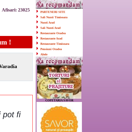
Afisari: 23025
PARTENERI SITE
Sali Nunti Timisoara
Nunti Arad
Sali Nunti Arad
Restaurante Oradea
Restaurante Arad
um !
Restaurante Timisoara
Pensiuni Oradea
Altele
Varadia
COFETARIA SAVOR
 pot fi