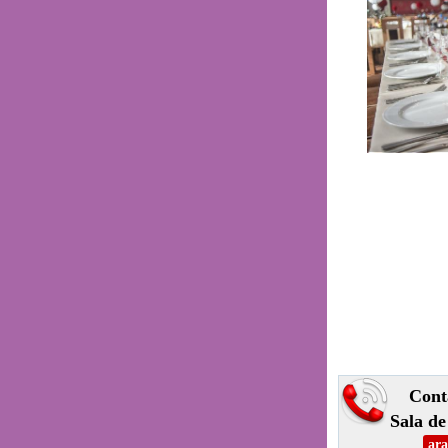
Cont
Sala de
ara