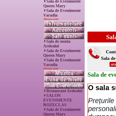
Sala de Evenimente
Queen Mary
Sala de Evenimente
Varadia
Afiseaza toate
Sal
Sala de nunta
Ardealul
Sala de Evenimente
Cont
Queen Mary
Sala de
Sala de Evenimente
Varadia
ara
Afiseaza toate
Sala de ev
O sala 
Restaurant Ardealul
SALON
Prețurile
EVENIMENTE
ROZECLAS
personali
Sala de Evenimente
Queen Mary