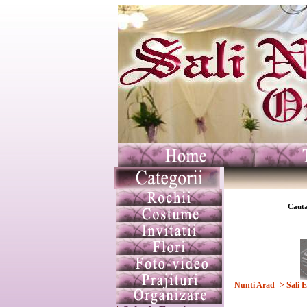
Cauta
Nunti Arad
-> Sali 