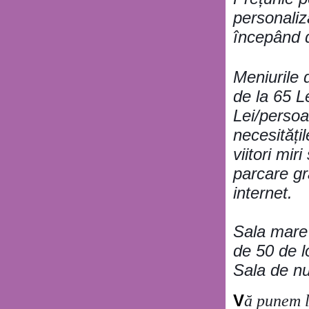
personaliz
începând d
Meniurile 
de la 65 L
Lei/persoan
necesități
viitori mir
parcare gr
internet.
S
ala mare 
de 50 de l
Sala de n
V
ă punem la