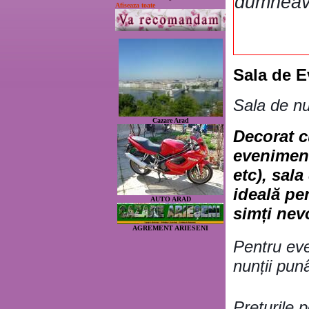
dumneavo
Afiseaza toate
Sala de E
Sala de n
Cazare Arad
Decorat c
eveniment
etc), sal
ideală pe
AUTO ARAD
simți nevo
AGREMENT ARIESENI
Pentru eve
nunții pun
Prețurile p