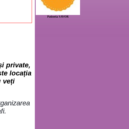
Patiseria SAVOR
i private,
te locația
 veți
rganizarea
fi.