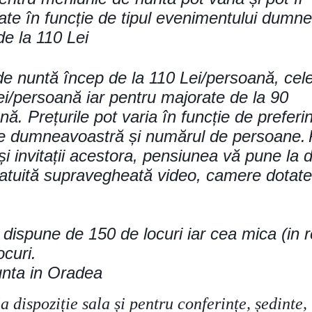
ate în funcție de tipul evenimentului dumn
e la 110 Lei
de nuntă încep de la 110 Lei/persoană, cel
ei/persoană iar pentru majorate de la 90
ă. Prețurile pot varia în funcție de preferin
le dumneavoastră și numărul de persoane.
i și invitații acestora, pensiunea vă pune la d
atuită supravegheată video, camere dotate
dispune de 150 de locuri iar cea mica (in r
ocuri.
unta in Oradea
 dispoziție sala și pentru conferințe, ședinte, 