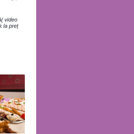
( video
k la preț