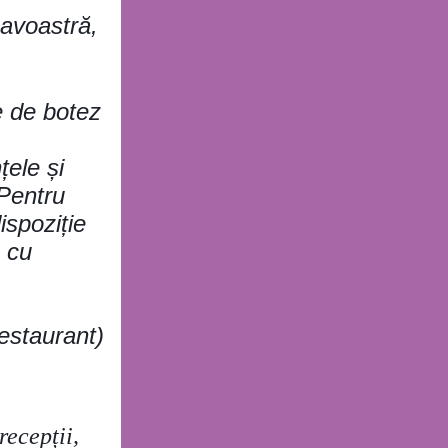
eavoastră,
e de botez
țele și
Pentru
ispoziție
 cu
estaurant)
recepții,